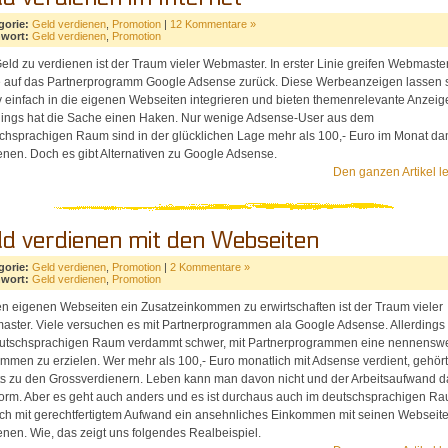
gorie:
Geld verdienen
,
Promotion
|
12 Kommentare »
hwort:
Geld verdienen
,
Promotion
Geld zu verdienen ist der Traum vieler Webmaster. In erster Linie greifen Webmaste
 auf das Partnerprogramm Google Adsense zurück. Diese Werbeanzeigen lassen 
iv einfach in die eigenen Webseiten integrieren und bieten themenrelevante Anzeig
dings hat die Sache einen Haken. Nur wenige Adsense-User aus dem
chsprachigen Raum sind in der glücklichen Lage mehr als 100,- Euro im Monat da
enen. Doch es gibt Alternativen zu Google Adsense.
Den ganzen Artikel l
ld verdienen mit den Webseiten
gorie:
Geld verdienen
,
Promotion
|
2 Kommentare »
hwort:
Geld verdienen
,
Promotion
en eigenen Webseiten ein Zusatzeinkommen zu erwirtschaften ist der Traum vieler
ster. Viele versuchen es mit Partnerprogrammen ala Google Adsense. Allerdings i
utschsprachigen Raum verdammt schwer, mit Partnerprogrammen eine nennenswe
mmen zu erzielen. Wer mehr als 100,- Euro monatlich mit Adsense verdient, gehört
ts zu den Grossverdienern. Leben kann man davon nicht und der Arbeitsaufwand d
norm. Aber es geht auch anders und es ist durchaus auch im deutschsprachigen R
ch mit gerechtfertigtem Aufwand ein ansehnliches Einkommen mit seinen Webseit
enen. Wie, das zeigt uns folgendes Realbeispiel.