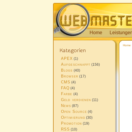
Home
Leistunge
Home
Kategorien
APEX
(1)
Aufgeschnappt
(156)
Blogs
(40)
Browser
(17)
CMS
(4)
FAQ
(4)
Farbe
(4)
Geld verdienen
(11)
News
(87)
Open Source
(4)
Optimierung
(30)
Promotion
(19)
RSS
(10)