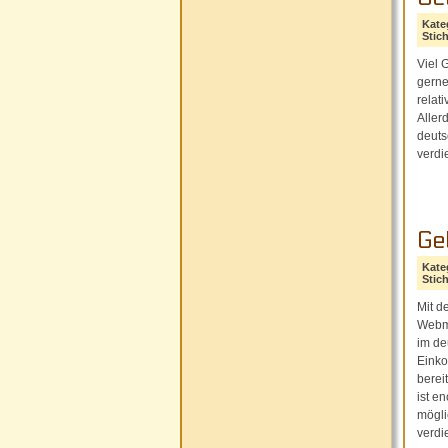
Kate
Stic
Viel 
gerne
relat
Aller
deuts
verdi
Ge
Kate
Stic
Mit d
Webma
im de
Einko
berei
ist e
mögli
verdi