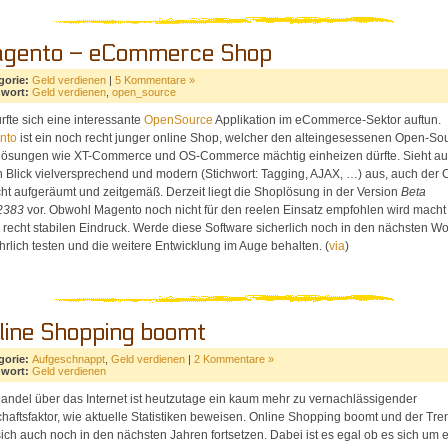
gento – eCommerce Shop
gorie:
Geld verdienen
|
5 Kommentare »
hwort:
Geld verdienen
,
open_source
rfte sich eine interessante
OpenSource
Applikation im eCommerce-Sektor auftun.
nto
ist ein noch recht junger online Shop, welcher den alteingesessenen Open-So
ösungen wie XT-Commerce und OS-Commerce mächtig einheizen dürfte. Sieht au
n Blick vielversprechend und modern (Stichwort: Tagging, AJAX, …) aus, auch der
echt aufgeräumt und zeitgemäß. Derzeit liegt die Shoplösung in der Version
Beta
2383
vor. Obwohl Magento noch nicht für den reelen Einsatz empfohlen wird macht
 recht stabilen Eindruck. Werde diese Software sicherlich noch in den nächsten W
hrlich testen und die weitere Entwicklung im Auge behalten. (
via
)
line Shopping boomt
gorie:
Aufgeschnappt
,
Geld verdienen
|
2 Kommentare »
hwort:
Geld verdienen
andel über das Internet ist heutzutage ein kaum mehr zu vernachlässigender
chaftsfaktor, wie aktuelle Statistiken beweisen. Online Shopping boomt und der Tre
sich auch noch in den nächsten Jahren fortsetzen. Dabei ist es egal ob es sich um 