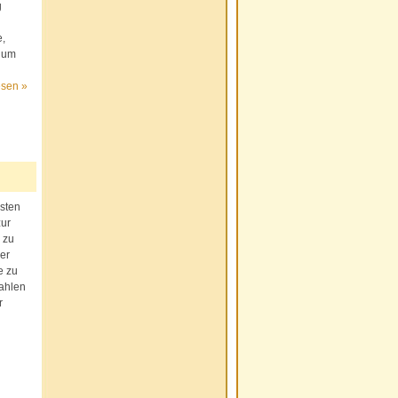
g
e,
t um
esen »
esten
zur
 zu
er
e zu
zahlen
r