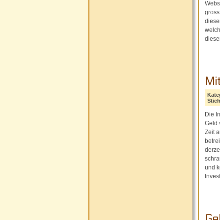
Webse
gross
diese
welch
diese
Mi
Kate
Stic
Die I
Geld 
Zeit 
betre
derze
schra
und k
Inves
Ge