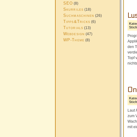
SEO
(8)
Skurriles
(18)
Lu
Suchmaschinen
(26)
Tipps&Tricks
(6)
Kate
Tutorials
Stic
(13)
Webdesign
(47)
Progr
WP-Theme
(8)
Appli
den T
verdi
Topf 
nicht
On
Kate
Stic
Laut
zum V
Wachs
mit e