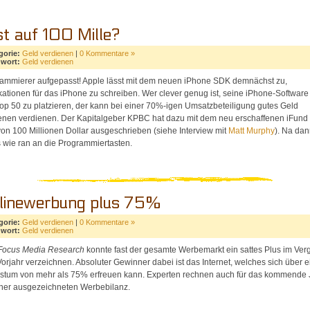
st auf 100 Mille?
gorie:
Geld verdienen
|
0 Kommentare »
hwort:
Geld verdienen
ammierer aufgepasst! Apple lässt mit dem neuen iPhone SDK demnächst zu,
kationen für das iPhone zu schreiben. Wer clever genug ist, seine iPhone-Software
op 50 zu platzieren, der kann bei einer 70%-igen Umsatzbeteiligung gutes Geld
enen verdienen. Der Kapitalgeber KPBC hat dazu mit dem neu erschaffenen iFund
von 100 Millionen Dollar ausgeschrieben (siehe Interview mit
Matt Murphy
). Na dan
s wie ran an die Programmiertasten.
linewerbung plus 75%
gorie:
Geld verdienen
|
0 Kommentare »
hwort:
Geld verdienen
Focus Media Research
konnte fast der gesamte Werbemarkt ein sattes Plus im Verg
orjahr verzeichnen. Absoluter Gewinner dabei ist das Internet, welches sich über e
tum von mehr als 75% erfreuen kann. Experten rechnen auch für das kommende 
iner ausgezeichneten Werbebilanz.