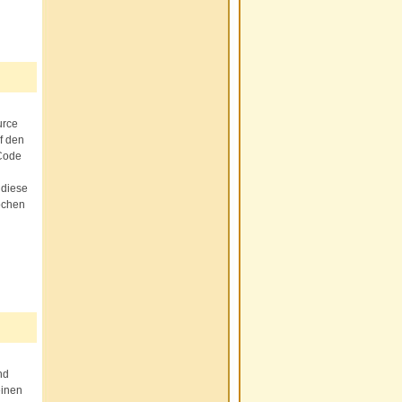
urce
f den
 Code
 diese
ochen
nd
einen