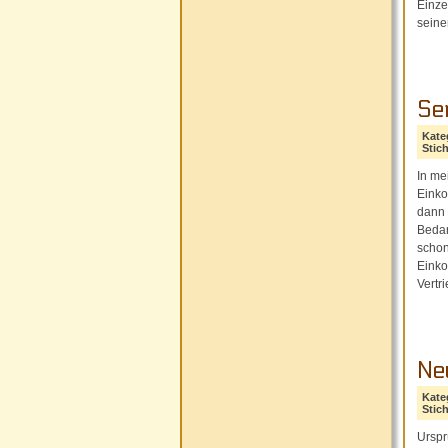
Einze
seine
Ser
Kate
Stic
In me
Einko
dann 
Bedar
schon
Einko
Vertr
Ne
Kate
Stic
Urspr