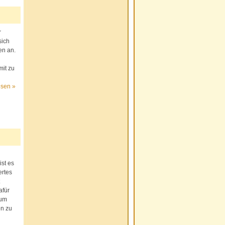
r
sich
en an.
mit zu
esen »
st es
rtes
afür
aum
en zu