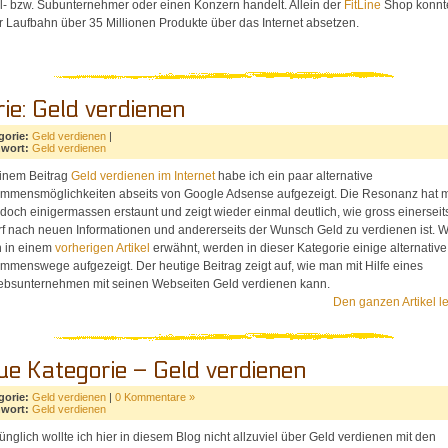
l- bzw. Subunternehmer oder einen Konzern handelt. Allein der
FitLine
Shop konnte
r Laufbahn über 35 Millionen Produkte über das Internet absetzen.
ie: Geld verdienen
gorie:
Geld verdienen
|
hwort:
Geld verdienen
inem Beitrag
Geld verdienen im Internet
habe ich ein paar alternative
mmensmöglichkeiten abseits von Google Adsense aufgezeigt. Die Resonanz hat 
doch einigermassen erstaunt und zeigt wieder einmal deutlich, wie gross einerseit
f nach neuen Informationen und andererseits der Wunsch Geld zu verdienen ist. W
 in einem
vorherigen Artikel
erwähnt, werden in dieser Kategorie einige alternative
mmenswege aufgezeigt. Der heutige Beitrag zeigt auf, wie man mit Hilfe eines
iebsunternehmen mit seinen Webseiten Geld verdienen kann.
Den ganzen Artikel l
ue Kategorie – Geld verdienen
gorie:
Geld verdienen
|
0 Kommentare »
hwort:
Geld verdienen
ünglich wollte ich hier in diesem Blog nicht allzuviel über Geld verdienen mit den