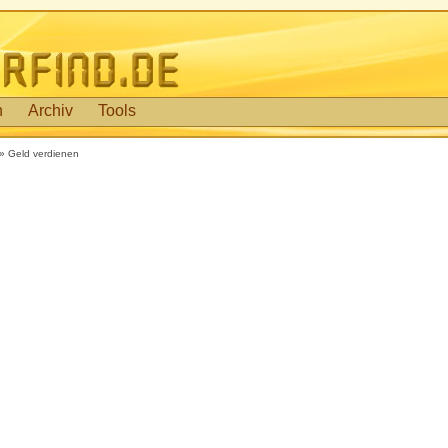
n
Archiv
Tools
» Geld verdienen