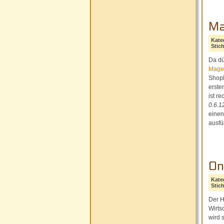
Ma
Kate
Stic
Da dü
Mage
Shopl
erste
ist r
0.6.1
einen
ausfü
On
Kate
Stic
Der H
Wirts
wird 