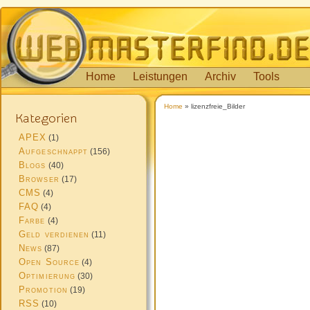
Home
Leistungen
Archiv
Tools
Home
» lizenzfreie_Bilder
Kategorien
APEX
(1)
Aufgeschnappt
(156)
Blogs
(40)
Browser
(17)
CMS
(4)
FAQ
(4)
Farbe
(4)
Geld verdienen
(11)
News
(87)
Open Source
(4)
Optimierung
(30)
Promotion
(19)
RSS
(10)