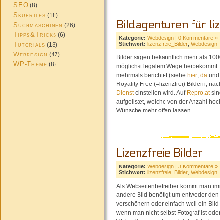
SEO
(8)
Skurriles
(18)
Bildagenturen für li
Suchmaschinen
(26)
Tipps&Tricks
(6)
Kategorie:
Webdesign
|
0 Kommentare »
Tutorials
Stichwort:
lizenzfreie_Bilder
,
Webdesign
(13)
Webdesign
(47)
Bilder sagen bekanntlich mehr als 1000
WP-Theme
(8)
möglichst legalem Wege herbekommt. Ü
mehrmals berichtet (siehe
hier
,
da
un
Royality-Free (=lizenzfrei) Bildern,
Dienst
einstellen wird. Auf
Repro.at
sin
aufgelistet, welche von der Anzahl hoch
Wünsche mehr offen lassen.
Lizenzfreie Bilder
Kategorie:
Webdesign
|
3 Kommentare »
Stichwort:
lizenzfreie_Bilder
,
Webdesign
Als Webseitenbetreiber kommt man imm
andere Bild benötigt um entweder den A
verschönern oder einfach weil ein Bil
wenn man nicht selbst Fotograf ist ode