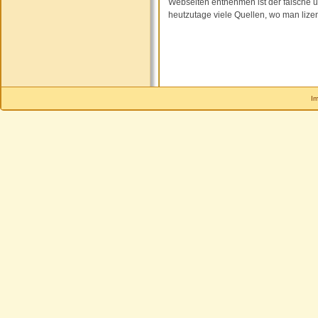
Webseiten entnehmen ist der falsche u
heutzutage viele Quellen, wo man lizen
I