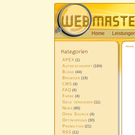
Home
Leistunge
Home
Kategorien
APEX
(1)
Aufgeschnappt
(184)
Blogs
(44)
Browser
(19)
CMS
(4)
FAQ
(4)
Farbe
(4)
Geld verdienen
(11)
News
(90)
Open Source
(4)
Optimierung
(30)
Promotion
(21)
RSS
(11)