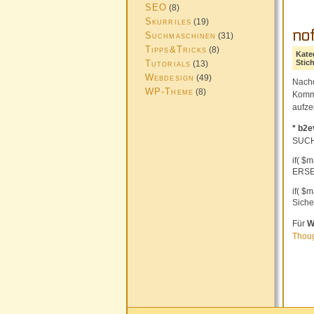
SEO
(8)
Skurriles
(19)
no
Suchmaschinen
(31)
Tipps&Tricks
(8)
Kate
Tutorials
Stic
(13)
Webdesign
(49)
Nachd
WP-Theme
(8)
Komme
aufze
* b2
SUCH
if( $m
ERSE
if( $m
Siche
Für
W
Thou