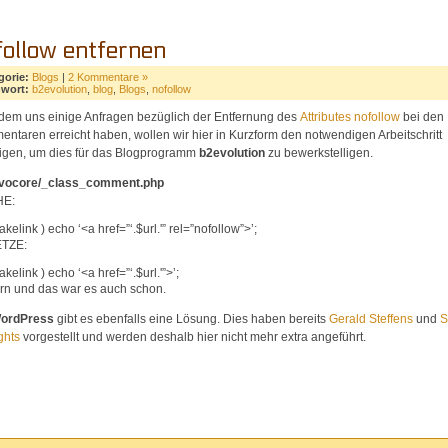
follow entfernen
gorie:
Blogs
|
2 Kommentare »
hwort:
b2evolution
,
blog
,
Blogs
,
nofollow
em uns einige Anfragen bezüglich der Entfernung des
Attributes nofollow
bei den
ntaren erreicht haben, wollen wir hier in Kurzform den notwendigen Arbeitschritt
igen, um dies für das Blogprogramm
b2evolution
zu bewerkstelligen.
evocore/_class_comment.php
E:
akelink ) echo ‘<a href=”‘.$url.'” rel=”nofollow”>’;
TZE:
akelink ) echo ‘<a href=”‘.$url.'”>’;
rn und das war es auch schon.
ordPress
gibt es ebenfalls eine Lösung. Dies haben bereits
Gerald Steffens
und
S
ghts
vorgestellt und werden deshalb hier nicht mehr extra angeführt.