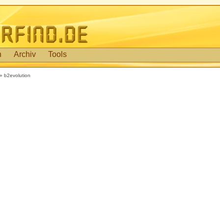
n
Archiv
Tools
» b2evolution