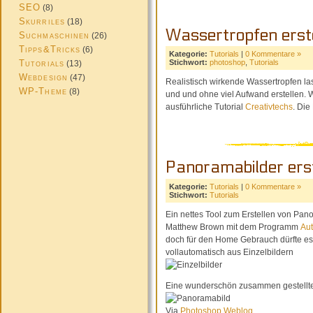
SEO
(8)
Skurriles
(18)
Wassertropfen erst
Suchmaschinen
(26)
Tipps&Tricks
(6)
Kategorie:
Tutorials
|
0 Kommentare »
Tutorials
Stichwort:
photoshop
,
Tutorials
(13)
Webdesign
(47)
Realistisch wirkende Wassertropfen la
WP-Theme
(8)
und und ohne viel Aufwand erstellen. W
ausführliche Tutorial
Creativtechs
. Die
Panoramabilder ers
Kategorie:
Tutorials
|
0 Kommentare »
Stichwort:
Tutorials
Ein nettes Tool zum Erstellen von Pan
Matthew Brown mit dem Programm
Aut
doch für den Home Gebrauch dürfte e
vollautomatisch aus Einzelbildern
Eine wunderschön zusammen gestell
Via
Photoshop Weblog