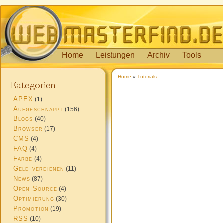
Home
Leistungen
Archiv
Tools
Home
»
Tutorials
Kategorien
APEX
(1)
Aufgeschnappt
(156)
Blogs
(40)
Browser
(17)
CMS
(4)
FAQ
(4)
Farbe
(4)
Geld verdienen
(11)
News
(87)
Open Source
(4)
Optimierung
(30)
Promotion
(19)
RSS
(10)