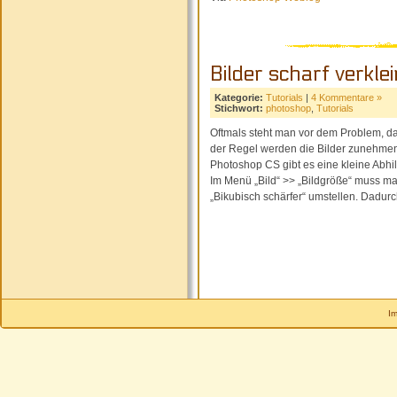
Bilder scharf verkle
Kategorie:
Tutorials
|
4 Kommentare »
Stichwort:
photoshop
,
Tutorials
Oftmals steht man vor dem Problem, das
der Regel werden die Bilder zunehmend
Photoshop CS gibt es eine kleine Abhi
Im Menü „Bild“ >> „Bildgröße“ muss man
„Bikubisch schärfer“ umstellen. Dadurc
I